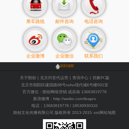
乘车路线
邮件咨询
电话咨询
企业微博
企业微信
联系我们
回到顶部
|
|
|
关于朗创
北京抖音代运营
资讯中心
切换PC版
北京市朝阳区建国路88号soho现代城6号楼501室
官方微信：朗创网络营销 或添加 13683819778
新浪微博：http://weibo.com/leapro
电话：13683819778 / 18530930310
朗创文化传播有限公司 版权所有 2013-2015
xml网站地图